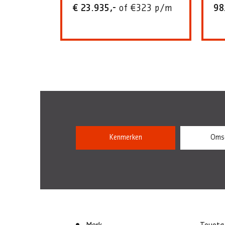
€ 23.935,-
of €323 p/m
98
Kenmerken
Omsc