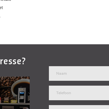
et
.
eresse?