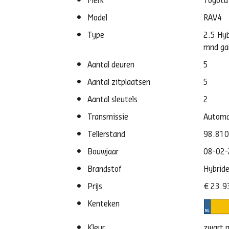
Merk
Toyota
Model
RAV4
Type
2.5 Hyb
mnd ga
Aantal deuren
5
Aantal zitplaatsen
5
Aantal sleutels
2
Transmissie
Autom
Tellerstand
98.81
Bouwjaar
08-02
Brandstof
Hybrid
Prijs
€ 23.9
Kenteken
Kleur
zwart m