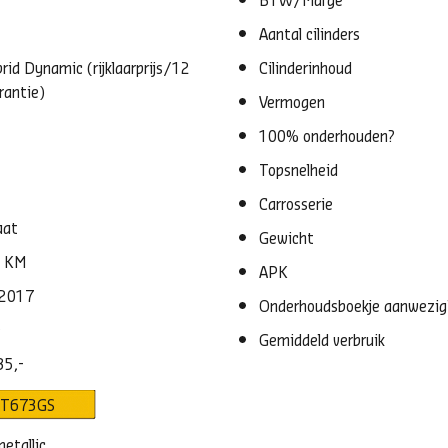
BTW/Marge
Aantal cilinders
rid Dynamic (rijklaarprijs/12
Cilinderinhoud
rantie)
Vermogen
100% onderhouden?
Topsnelheid
Carrosserie
aat
Gewicht
0 KM
APK
-2017
Onderhoudsboekje aanwezig
e
Gemiddeld verbruik
35,-
T673GS
etallic