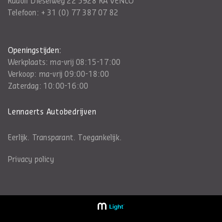
Rudolf Dieselweg 22 5928 RA VENLO
Telefoon:
+ 31 (0) 77 387 07 82
Openingstijden:
Werkplaats: ma-vrij 08:15-17:00
Verkoop: ma-vrij 09:00-18:00
Zaterdag: 10:00-16:00
Lennaerts Autobedrijven
Eerlijk. Transparant. Toegankelijk.
Privacy policy