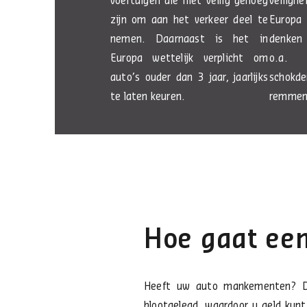
voertuigen die niet veilig genoeg
veilighe
zijn om aan het verkeer deel te
Europa
nemen. Daarnaast is het in
denken 
Europa wettelijk verplicht om
o.a.
auto’s ouder dan 3 jaar, jaarlijks
schokd
te laten keuren.
remmen
Hoe gaat ee
Heeft uw auto mankementen? D
blootgelegd, waardoor u geld kun