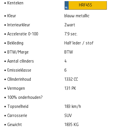
Kenteken
HRF45S
Kleur
blauw metallic
Interieurkleur
Zwart
Acceleratie 0-100
7.9 sec.
Bekleding
Half leder / stof
BTW/Marge
BTW
Aantal cilinders
4
Emissieklasse
6
Cilinderinhoud
1332 CC
Vermogen
131 PK
100% onderhouden?
Topsnelheid
183 km/h
Carrosserie
SUV
Gewicht
1835 KG